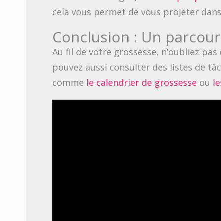
cela vous permet de vous projeter dans 
Conclusion : Un parcour
Au fil de votre grossesse, n’oubliez pas
pouvez aussi consulter des listes de tâc
comme
le calendrier de grossesse
ou
l