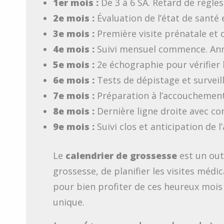
1er mois :
De 3 à 6 SA. Retard de règles
2e mois :
Évaluation de l’état de santé 
3e mois :
Première visite prénatale et d
4e mois :
Suivi mensuel commence. Anno
5e mois :
2e échographie pour vérifier
6e mois :
Tests de dépistage et surveil
7e mois :
Préparation à l’accouchement
8e mois :
Dernière ligne droite avec co
9e mois :
Suivi clos et anticipation de 
Le
calendrier de grossesse
est un out
grossesse, de planifier les visites méd
pour bien profiter de ces heureux mois
unique.