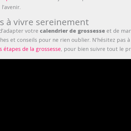
l’avenir.
s à vivre sereinement
 d’adapter votre
calendrier de grossesse
et de mar
hes et conseils pour ne rien oublier. N’hésitez pas 
es étapes de la grossesse
, pour bien suivre tout le p