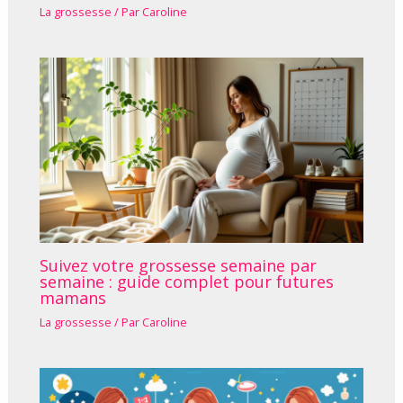
La grossesse
/ Par
Caroline
Suivez votre grossesse semaine par
semaine : guide complet pour futures
mamans
La grossesse
/ Par
Caroline