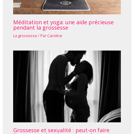
Méditation et yoga: une aide précieuse
pendant la grossesse
La grossesse
/ Par
Caroline
Grossesse et sexualité : peut-on faire