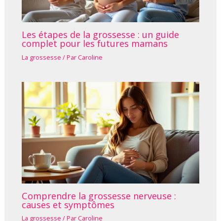
Les étapes de la grossesse : un guide
complet pour les futures mamans
La grossesse
/ Par
Caroline
Comprendre la grossesse nerveuse :
causes et symptômes
La grossesse
/ Par
Caroline