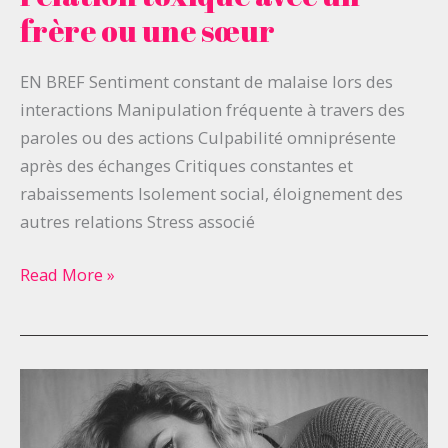
une
frère ou une sœur
relation
toxique
EN BREF Sentiment constant de malaise lors des
avec
interactions Manipulation fréquente à travers des
un
paroles ou des actions Culpabilité omniprésente
frère
après des échanges Critiques constantes et
ou
rabaissements Isolement social, éloignement des
une
autres relations Stress associé
sœur
Read More »