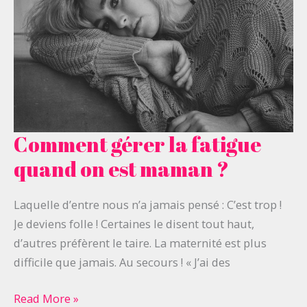
Comment gérer la fatigue
Comment
gérer
quand on est maman ?
la
fatigue
Laquelle d’entre nous n’a jamais pensé : C’est trop !
quand
Je deviens folle ! Certaines le disent tout haut,
on
d’autres préfèrent le taire. La maternité est plus
est
difficile que jamais. Au secours ! « J’ai des
maman
?
Read More »