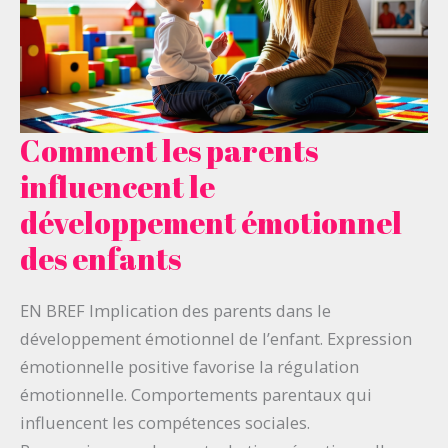
Comment les parents
Comment
les
influencent le
parents
développement émotionnel
influencent
des enfants
le
développement
EN BREF Implication des parents dans le
émotionnel
développement émotionnel de l’enfant. Expression
des
émotionnelle positive favorise la régulation
enfants
émotionnelle. Comportements parentaux qui
influencent les compétences sociales.