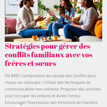
Stratégies pour gérer des
Stratégies
pour
conflits familiaux avec vos
gérer
frères et sœurs
des
conflits
EN BREF Comprendre les causes des conflits pour
familiaux
mieux les résoudre. Utiliser des techniques de
avec
communication non-violente. Proposer des activités
vos
pour occuper les enfants et éviter l’ennui.
frères
Encourager l’expression des émotions de manière
et