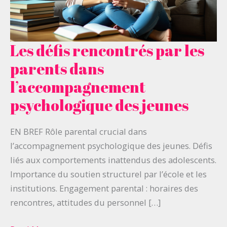
Les défis rencontrés par les
Les
défis
parents dans
rencontrés
l’accompagnement
par
psychologique des jeunes
les
parents
EN BREF Rôle parental crucial dans
dans
l’accompagnement psychologique des jeunes. Défis
l’accompagnement
liés aux comportements inattendus des adolescents.
psychologique
Importance du soutien structurel par l’école et les
des
institutions. Engagement parental : horaires des
jeunes
rencontres, attitudes du personnel […]