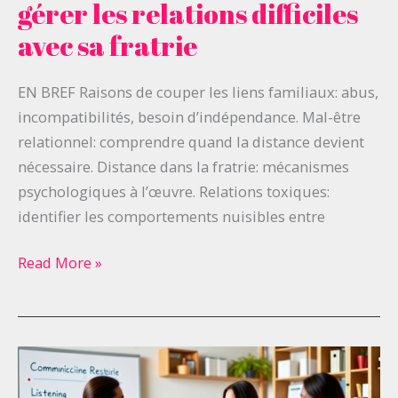
couper
gérer les relations difficiles
les
avec sa fratrie
ponts
:
EN BREF Raisons de couper les liens familiaux: abus,
gérer
incompatibilités, besoin d’indépendance. Mal-être
les
relationnel: comprendre quand la distance devient
relations
nécessaire. Distance dans la fratrie: mécanismes
difficiles
psychologiques à l’œuvre. Relations toxiques:
avec
identifier les comportements nuisibles entre
sa
fratrie
Read More »