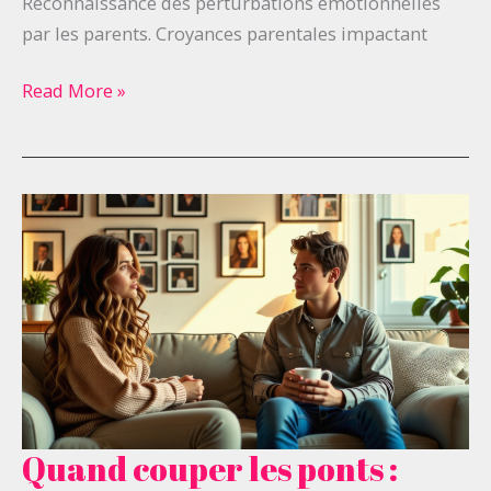
Reconnaissance des perturbations émotionnelles
par les parents. Croyances parentales impactant
Read More »
Quand couper les ponts :
Quand