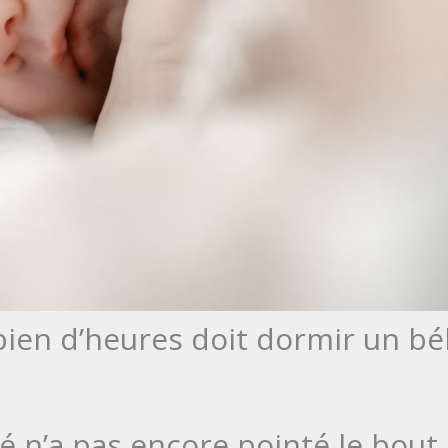
ien d’heures doit dormir un b
é n’a pas encore pointé le bout